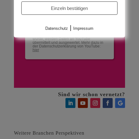
angezeigt werden, wenn Cookies
Einzeln bestätigen
gesetzt werden dürfen.
Akzeptieren
|
Datenschutz
Impressum
Wenn YouTube für diese Website aktiviert
wurde, werden Daten an YouTube
übermittelt und ausgewertet. Mehr dazu in
der Datenschutzerklärung von YouTube:
hier
Sind wir schon vernetzt?
Weitere Branchen Perspektiven