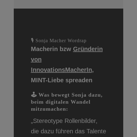
🎙 Sonja Macher Wordrap
Macherin bzw
Gründerin
von
InnovationsMacherIn
,
MINT-Liebe spreaden
🕹 Was bewegt Sonja dazu,
beim digitalen Wandel
mitzumachen:
„Stereotype Rollenbilder,
die dazu führen das Talente