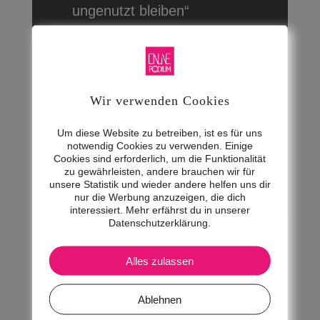
ungenutzt bleiben“
🕹 Unser Gast sagt über
sich und seine Tätigkeit:
„EdTech – Techlogisch
Wir verwenden Cookies
unterstützt Bildung kreativ
Um diese Website zu betreiben, ist es für uns
vermitteln“
notwendig Cookies zu verwenden. Einige
Cookies sind erforderlich, um die Funktionalität
zu gewährleisten, andere brauchen wir für
unsere Statistik und wieder andere helfen uns dir
nur die Werbung anzuzeigen, die dich
interessiert. Mehr erfährst du in unserer
Datenschutzerklärung.
Alles zulassen
YouTube aktivieren?
Ablehnen
YouTube Videos können nur