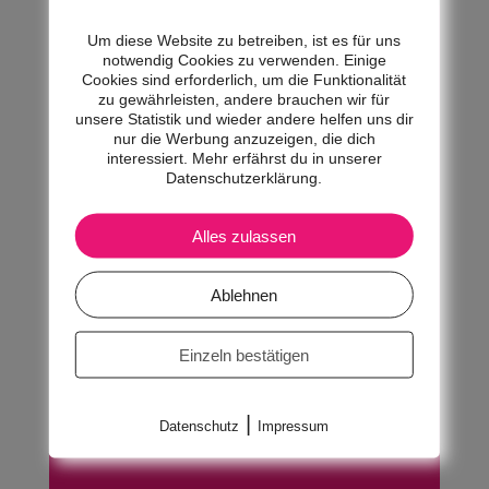
Um diese Website zu betreiben, ist es für uns
notwendig Cookies zu verwenden. Einige
Cookies sind erforderlich, um die Funktionalität
zu gewährleisten, andere brauchen wir für
unsere Statistik und wieder andere helfen uns dir
YouTube aktivieren?
nur die Werbung anzuzeigen, die dich
interessiert. Mehr erfährst du in unserer
Datenschutzerklärung.
YouTube Videos können nur
angezeigt werden, wenn Cookies
gesetzt werden dürfen.
Alles zulassen
Akzeptieren
Ablehnen
Wenn YouTube für diese Website aktiviert
wurde, werden Daten an YouTube
übermittelt und ausgewertet. Mehr dazu in
Einzeln bestätigen
der Datenschutzerklärung von YouTube:
hier
|
Datenschutz
Impressum