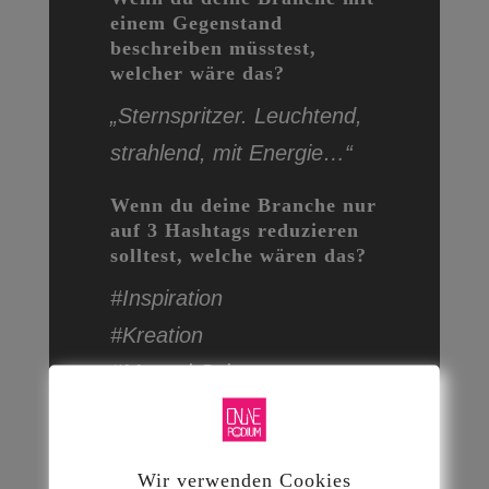
einem Gegenstand
beschreiben müsstest,
welcher wäre das?
„Sternspritzer. Leuchtend,
strahlend, mit Energie…“
Wenn du deine Branche nur
auf 3 Hashtags reduzieren
solltest, welche wären das?
#Inspiration
#Kreation
#MenschSein
Wir verwenden Cookies