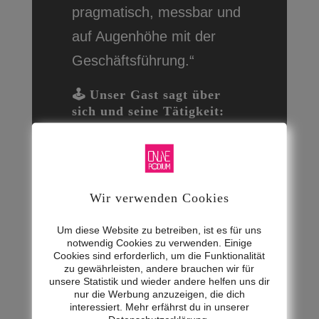
pragmatisch, messbar und
auf Augenhöhe mit der
Geschäftsführung.“
🕹 Unser Gast sagt über
sich und seine Tätigkeit:
„Ich begleite Unternehmen
und ihre Entscheider dabei,
KI und
Wir verwenden Cookies
Prozessautomatisierung
Um diese Website zu betreiben, ist es für uns
vom Konzept zum echten
notwendig Cookies zu verwenden. Einige
Cookies sind erforderlich, um die Funktionalität
Wettbewerbsvorteil zu
zu gewährleisten, andere brauchen wir für
unsere Statistik und wieder andere helfen uns dir
machen – als strategischer
nur die Werbung anzuzeigen, die dich
interessiert. Mehr erfährst du in unserer
Sparringspartner und