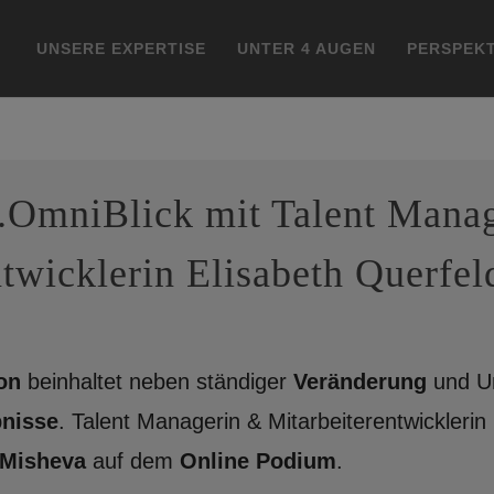
UNSERE EXPERTISE
UNTER 4 AUGEN
PERSPEKT
.OmniBlick mit Talent Mana
twicklerin Elisabeth Querfel
on
beinhaltet neben ständiger
Veränderung
und U
bnisse
. Talent Managerin & Mitarbeiterentwicklerin
 Misheva
auf dem
Online Podium
.