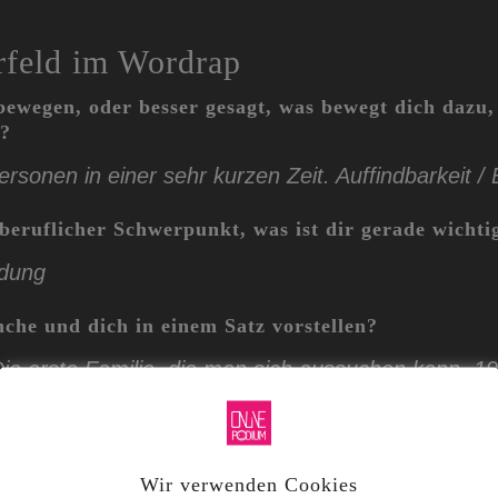
rfeld
im Wordrap
ewegen, oder besser gesagt, was bewegt dich dazu,
?
ersonen in einer sehr kurzen Zeit. Auffindbarkeit / 
 beruflicher Schwerpunkt, was ist dir gerade wichti
ldung
che und dich in einem Satz vorstellen?
Die erste Familie, die man sich aussuchen kann. 
em Opa das Café Landtmann übernommen. Seit de
50 Mitarbeiter:innen, 10 Café-Restaurants & eine Ar
twicklung im Familienunternehmen tätig.“
Wir verwenden Cookies