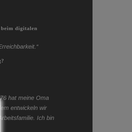
 beim digitalen
Erreichbarkeit.“
g?
1976 hat meine Oma
m entwickeln wir
beitsfamilie. Ich bin