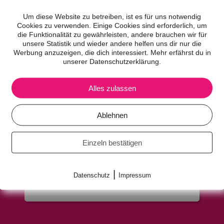
Um diese Website zu betreiben, ist es für uns notwendig
Cookies zu verwenden. Einige Cookies sind erforderlich, um
die Funktionalität zu gewährleisten, andere brauchen wir für
unsere Statistik und wieder andere helfen uns dir nur die
Werbung anzuzeigen, die dich interessiert. Mehr erfährst du in
unserer Datenschutzerklärung.
Alles zulassen
YouTube aktivieren?
Ablehnen
YouTube Videos können nur angezeigt werden,
wenn Cookies gesetzt werden dürfen.
Einzeln bestätigen
Akzeptieren
Wenn YouTube für diese Website aktiviert wurde,
|
werden Daten an YouTube übermittelt und
Datenschutz
Impressum
ausgewertet. Mehr dazu in der Datenschutzerklärung
von YouTube:
hier