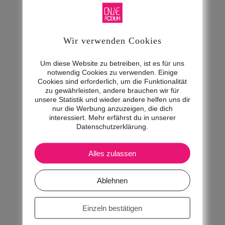
Veränderungen sind meine Philosophie
als Mensch und Unternehmerin. Die
Wir verwenden Cookies
digitalen Herausforderungen sind Teil
meiner Arbeit. Ständige
Um diese Website zu betreiben, ist es für uns
notwendig Cookies zu verwenden. Einige
Weiterentwicklung und Anpassung
Cookies sind erforderlich, um die Funktionalität
zu gewährleisten, andere brauchen wir für
(Agilität) mit gesundem nachhaltigen
unsere Statistik und wieder andere helfen uns dir
nur die Werbung anzuzeigen, die dich
kreativen Denken bilden für mich eine
interessiert. Mehr erfährst du in unserer
Datenschutzerklärung.
schlüssige Unternehmungsentwicklung.
Alles zulassen
Ich will Unternehmen bei der
Auswahl
der richtigen Ausrüstung für
Ablehnen
eine wirkungsvolle digitale
Einzeln bestätigen
Transformation behilflich sein. Bei vielen